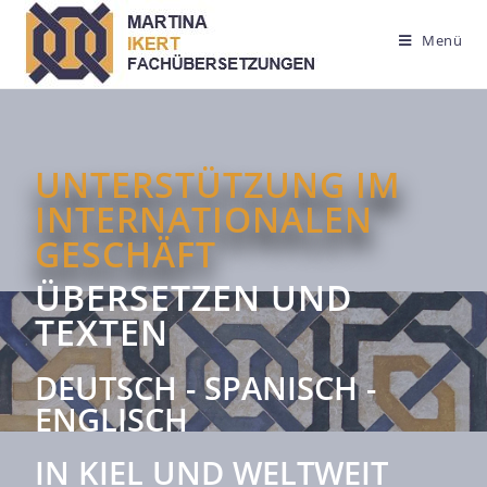
Menü
UNTERSTÜTZUNG IM
INTERNATIONALEN
GESCHÄFT
ÜBERSETZEN UND
TEXTEN
DEUTSCH - SPANISCH -
ENGLISCH
IN KIEL UND WELTWEIT