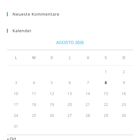
esta
web
Neueste Kommentare
Kalender
AGOSTO 2026
L
M
X
J
V
S
D
1
2
3
4
5
6
7
8
9
10
11
12
13
14
15
16
17
18
19
20
21
22
23
24
25
26
27
28
29
30
31
« Oct