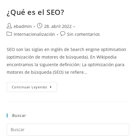
¿Qué es el SEO?
Autor
Publicación
ebadmin
28. abril 2022
de
de
Categoría
Comentarios
Internacionalización
Sin comentarios
la
la
de
de
entrada:
entrada:
la
la
SEO son las siglas en inglés de Search engine optimisation
entrada:
entrada:
(optimización de motores de búsqueda). En Wikipedia
encontramos la siguiente definición: La optimización para
motores de búsqueda (SEO) se refiere…
¿Qué
Continuar Leyendo
Es
El
SEO?
Buscar
Buscar
en