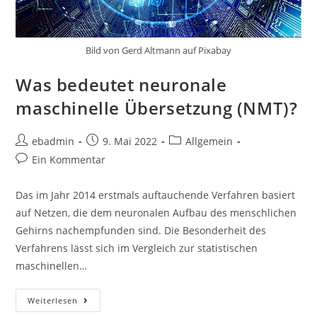
Bild von Gerd Altmann auf Pixabay
Was bedeutet neuronale
maschinelle Übersetzung (NMT)?
Beitrags-
Beitrag
Beitrags-
ebadmin
9. Mai 2022
Allgemein
Autor:
veröffentlicht:
Kategorie:
Beitrags-
Ein Kommentar
Kommentare:
Das im Jahr 2014 erstmals auftauchende Verfahren basiert
auf Netzen, die dem neuronalen Aufbau des menschlichen
Gehirns nachempfunden sind. Die Besonderheit des
Verfahrens lässt sich im Vergleich zur statistischen
maschinellen…
Was
Weiterlesen
Bedeutet