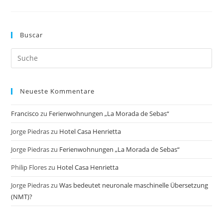
Neuronale
Maschinelle
Übersetzung
(NMT)?
Buscar
Search
this
website
Neueste Kommentare
Francisco
zu
Ferienwohnungen „La Morada de Sebas“
Jorge Piedras
zu
Hotel Casa Henrietta
Jorge Piedras
zu
Ferienwohnungen „La Morada de Sebas“
Philip Flores
zu
Hotel Casa Henrietta
Jorge Piedras
zu
Was bedeutet neuronale maschinelle Übersetzung
(NMT)?