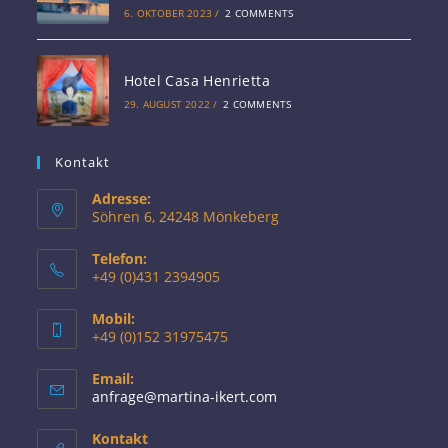
6. OKTOBER 2023
/
2 COMMENTS
Hotel Casa Henrietta
29. AUGUST 2022
/
2 COMMENTS
Kontakt
Adresse:
Söhren 6, 24248 Mönkeberg
Telefon:
+49 (0)431 2394905
Mobil:
+49 (0)152 31975475
Email:
Opens
anfrage@martina-ikert.com
in
your
Kontakt