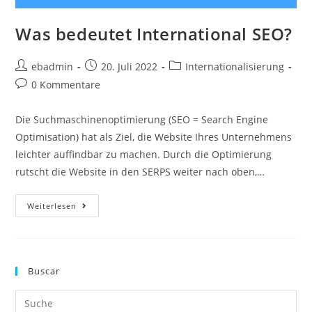
Was bedeutet International SEO?
Beitrags-
Beitrag
Beitrags-
ebadmin
20. Juli 2022
Internationalisierung
Autor:
veröffentlicht:
Kategorie:
Beitrags-
0 Kommentare
Kommentare:
Die Suchmaschinenoptimierung (SEO = Search Engine
Optimisation) hat als Ziel, die Website Ihres Unternehmens
leichter auffindbar zu machen. Durch die Optimierung
rutscht die Website in den SERPS weiter nach oben,…
Was
Weiterlesen
Bedeutet
International
SEO?
Buscar
Search